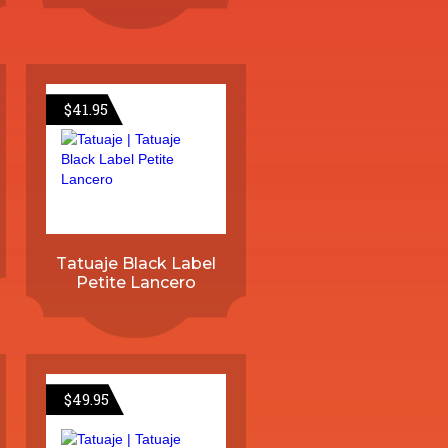
$
41.95
Tatuaje Black Label
Petite Lancero
$
49.95