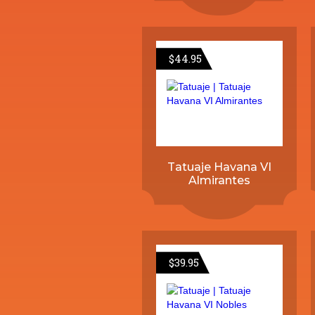
$
44.95
Tatuaje Havana VI
Almirantes
$
39.95