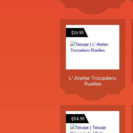
$
16.95
L' Atelier Trocadero
Ruelles
$
54.95