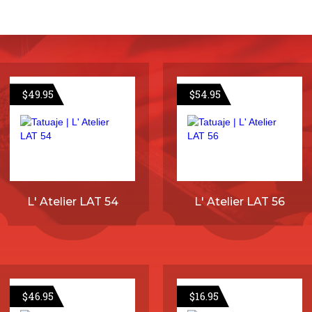
$
49.95
$
54.95
L' Atelier LAT 54
L' Atelier LAT 56
$
46.95
$
16.95