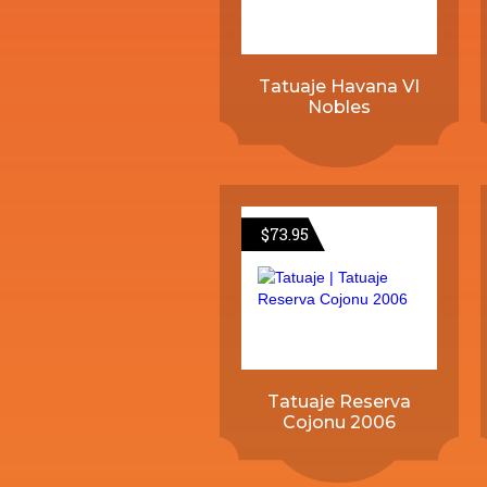
Tatuaje Havana VI
Nobles
$
73.95
Tatuaje Reserva
Cojonu 2006