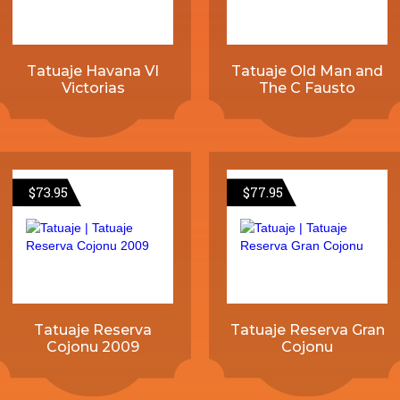
Tatuaje Havana VI
Tatuaje Old Man and
Victorias
The C Fausto
$
73.95
$
77.95
Tatuaje Reserva
Tatuaje Reserva Gran
Cojonu 2009
Cojonu