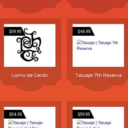
$
59.95
$
46.95
Lomo de Cerdo
Tatuaje 7th Reserva
$
54.95
$
59.95