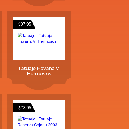
$
37.95
Tatuaje Havana VI
Hermosos
$
73.95