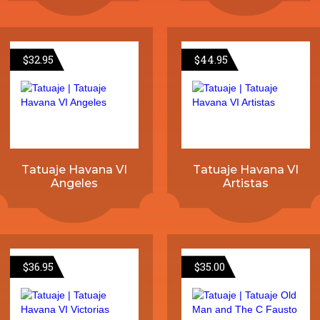
$
32.95
$
44.95
Tatuaje Havana VI
Tatuaje Havana VI
Angeles
Artistas
$
36.95
$
35.00