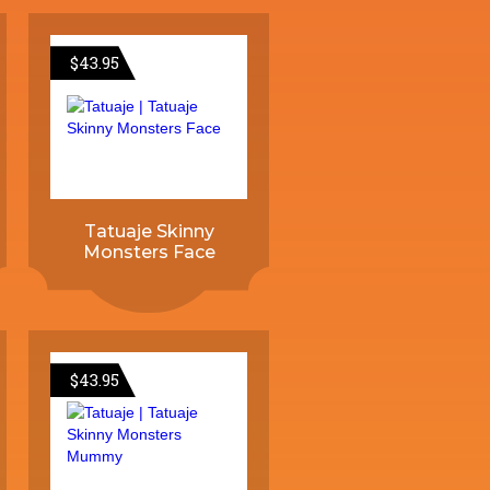
$
43.95
Tatuaje Skinny
Monsters Face
$
43.95