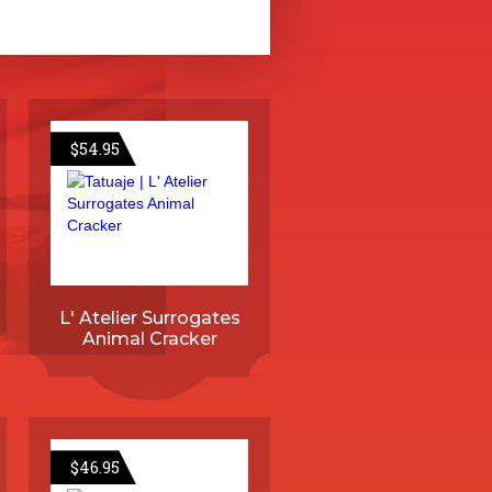
$
54.95
L' Atelier Surrogates
Animal Cracker
$
46.95