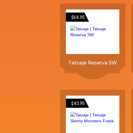
$
64.95
Tatuaje Reserva SW
$
43.95