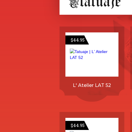
$
44.95
L' Atelier LAT 52
$
44.95